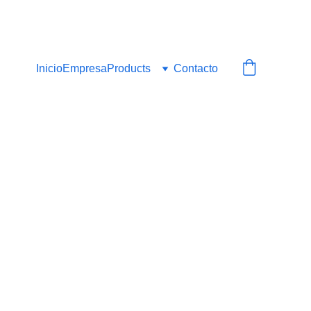
STA 12M2 !!!!
Inicio
Empresa
Products
Contacto